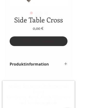
Side Table Cross
Preis
0,00 €
In den Warenkorb
Produktinformation
Polished stainless steel | clear 
tempered glass
50 x 50 x H. 50 cm
Melden Sie sich an für kommende
Events
Einrichtung, Kunst, Mode, Lebensart
und Sonderangebote.