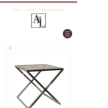
Anna-Maria Lipper
alles, außer,,, gewöhnlich
+49 (0) 40 / 33 02 02
+49 (0) 162 33 02 02 2