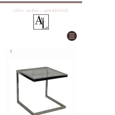
Anna-Maria Lipper
alles, außer,,, gewöhnlich
+49 (0) 40 / 33 02 02
+49 (0) 162 33 02 02 2