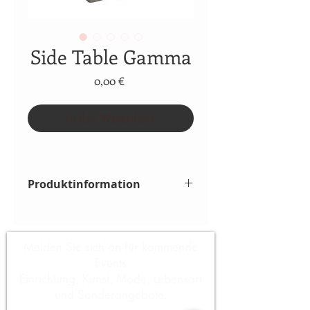
Side Table Gamma
Preis
0,00 €
In den Warenkorb
Produktinformation
Polished stainless steel | clear 
tempered glass
45 x 45 x H. 43 cm
Melden Sie sich an für kommende
Events
Einrichtung, Kunst, Mode, Lebensart
und Sonderangebote.