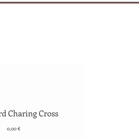
 2
Beratung/Termin
rd Charing Cross
Preis
0,00 €