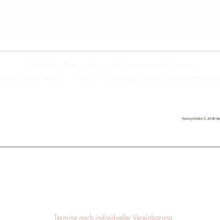
Melden Sie sich an für kommende Events
inrichtung, Kunst, Mode, Lebensart und Sonderangebo
Abonnie
Tesdorpfstraße 21 20148 H
KONTAKT
ANNA - MARIA LIPPER
Hamburg
Termine nach individueller Vereinbarung