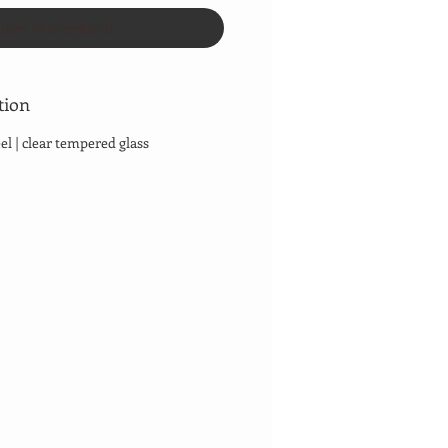
 den Warenkorb
tion
eel | clear tempered glass