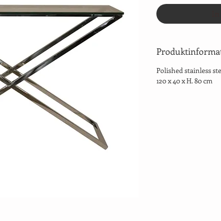
In
Produktinforma
Polished stainless st
120 x 40 x H. 80 cm