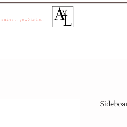
a-Maria Lipper
+49 (0) 40 / 33 02 02
+49 (0) 162 33 02 02
, außer,,, gewöhnlich
el Projekte
Inspiration/Trends
Über uns
Kontakt
Sideboa