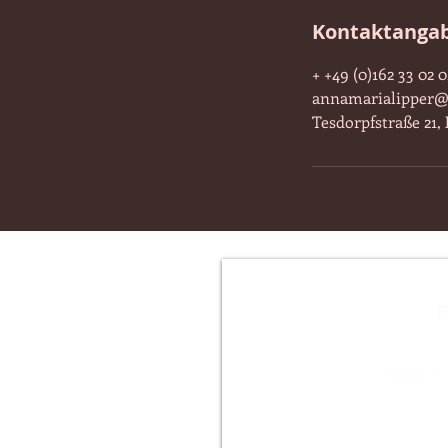
Kontaktanga
+ +49 (0)162 33 02 0
annamarialipper
Tesdorpfstraße 21
E