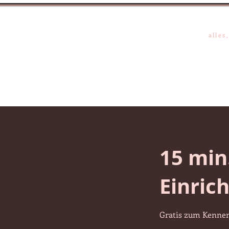
Ann
alles
Private Projekte
Hot
15 min
Einric
Gratis zum Kennen