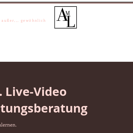
a-Maria Lipper
+49 (0) 40 / 33 02 02
+49 (0) 162 33 02 02
, außer,,, gewöhnlich
el Projekte
Inspiration/Trends
Über uns
Kontakt
. Live-Video
htungsberatung
lernen.