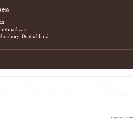
ben
22
@hotmail.com
, Hamburg, Deutschland
Melden Sie sich an für kommende Events
inrichtung, Kunst, Mode, Lebensart und Sonderangebo
Abonnie
Tesdorpfstraße 21 20148 H