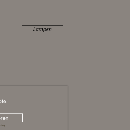
Lampen
te.
ren
amburg